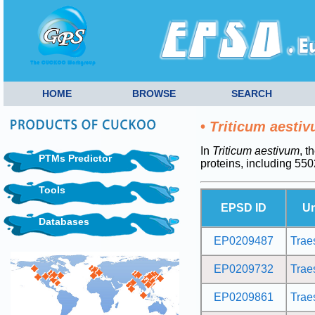
HOME
BROWSE
SEARCH
•
Triticum aesti
In
Triticum aestivum
, t
PTMs Predictor
proteins, including 5
Tools
EPSD ID
Un
Databases
EP0209487
Tra
EP0209732
Tra
EP0209861
Tra